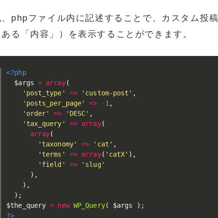
記、phpファイル内に記述することで、カスタム投
にある「内容」）を表示することができます。
<?php
$args
=
array
(
'post_type'
=
>
'custom-post'
,
'posts_per_page'
=
>
-
1
,
'order'
=
>
'DESC'
,
'tax_query'
=
>
array
(
array
(
'taxonomy'
=
>
'cat'
,
'terms'
=
>
array
(
'catX'
)
,
'field'
=
>
'slug'
)
,
)
,
)
;
$the_query
=
new
WP_Query
(
$args
)
;
?>