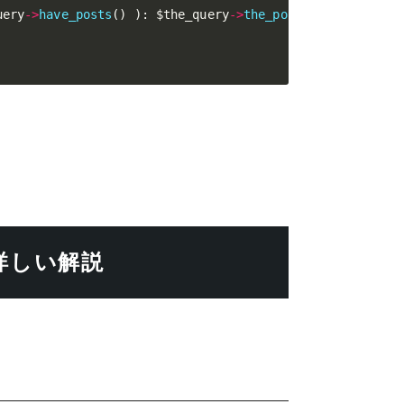
uery
-
>
have_posts
(
)
)
:
$the_query
-
>
the_post
(
)
;
?>
詳しい解説