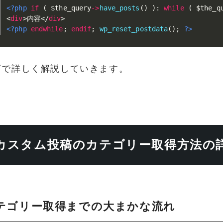
<?php
if
(
$the_query
-
>
have_posts
(
)
)
:
while
(
$the_q
<
div
>
内容
</
div
>
<?php
endwhile
;
endif
;
wp_reset_postdata
(
)
;
?>
下で詳しく解説していきます。
カスタム投稿のカテゴリー取得方法の
テゴリー取得までの大まかな流れ