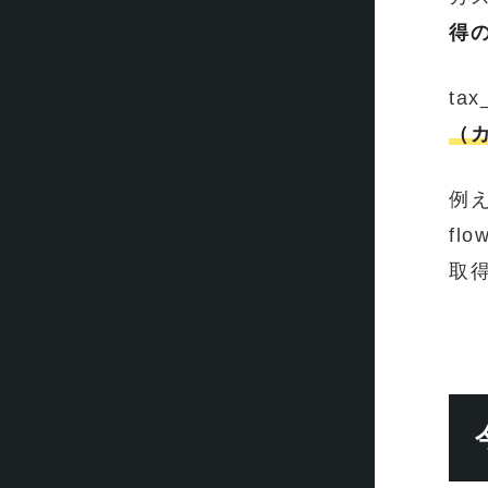
得
ta
（
例え
fl
取